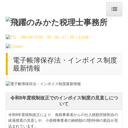
ホーム
事務所の特長
事務所紹介
電子帳簿保存法・インボイス制度
お客様の声
最新情報
ブログ
会社設立
令和8年度税制改正でのインボイス制度の見直しにつ
顧問会計
いて
助成金・補助金
令和8年度税制改正により、免税事業者からの仕入税額控除割合の
経過措置の見直しや、小規模事業者の納税額の3割特例の新設が見
込まれています。