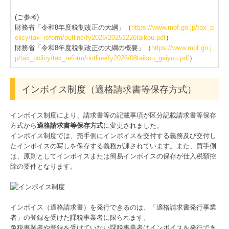
(ご参考)
財務省「令和8年度税制改正の大綱」（
https://www.mof.go.jp/tax_p
olicy/tax_reform/outline/fy2026/20251226taikou.pdf
）
財務省「令和8年度税制改正の大綱の概要」（
https://www.mof.go.j
p/tax_policy/tax_reform/outline/fy2026/08taikou_gaiyou.pdf
）
インボイス制度（適格請求書等保存方式）
インボイス制度により、請求書等の記載事項が区分記載請求書等保存
方式から
適格請求書等保存方式
に変更されました。
インボイス制度では、売手側にインボイスを交付する義務及び交付し
たインボイスの写しを保存する義務が課されています。また、買手側
は、原則としてインボイスまたは簡易インボイスの保存が仕入税額控
除の要件となります。
インボイス（適格請求書）を発行できるのは、「適格請求書発行事業
者」の登録を受けた課税事業者に限られます。
免税事業者や登録を受けていない課税事業者はインボイスを発行でき